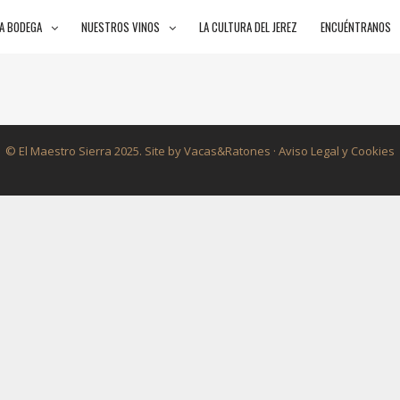
LA BODEGA
NUESTROS VINOS
LA CULTURA DEL JEREZ
ENCUÉNTRANOS
© El Maestro Sierra 2025. Site by
Vacas&Ratones
· Aviso Legal y Cookies