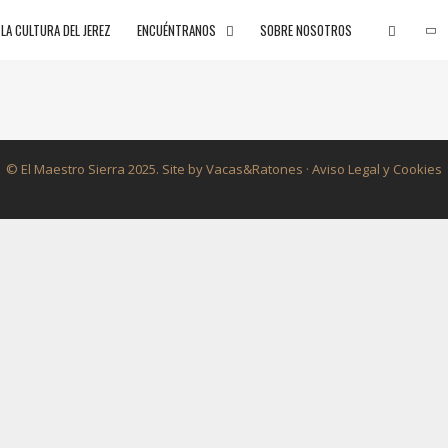
LA CULTURA DEL JEREZ
ENCUÉNTRANOS
SOBRE NOSOTROS
SEARC
© El Maestro Sierra 2025. Site by
Vacas&Ratones
· Aviso Legal y Cookies