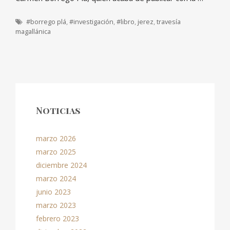
Etiquetas
#borrego plá
,
#investigación
,
#libro
,
jerez
,
travesía
magallánica
Noticias
marzo 2026
marzo 2025
diciembre 2024
marzo 2024
junio 2023
marzo 2023
febrero 2023