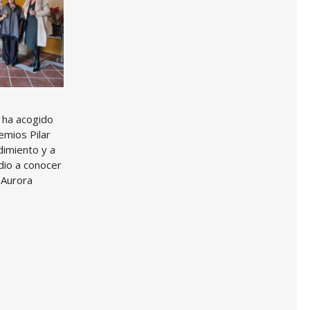
 ha acogido
emios Pilar
dimiento y a
 dio a conocer
 Aurora