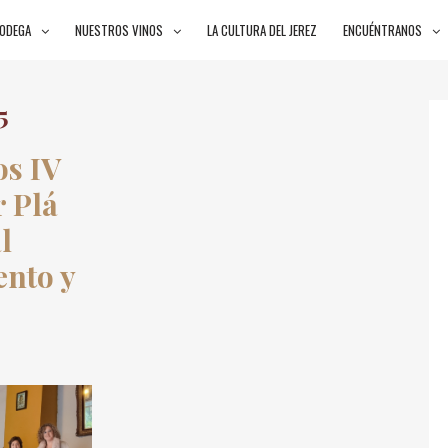
BODEGA
NUESTROS VINOS
LA CULTURA DEL JEREZ
ENCUÉNTRANOS
5
os IV
r Plá
l
nto y